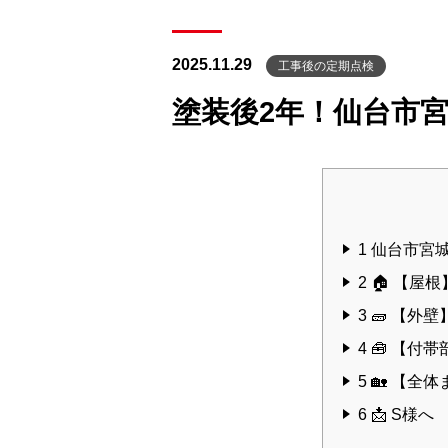
2025.11.29
工事後の定期点検
塗装後2年！仙台市
1
仙台市宮城
2
🏠 【屋
3
🧱 【外
4
🧰 【付
5
🏡 【全
6
📩 S様へ