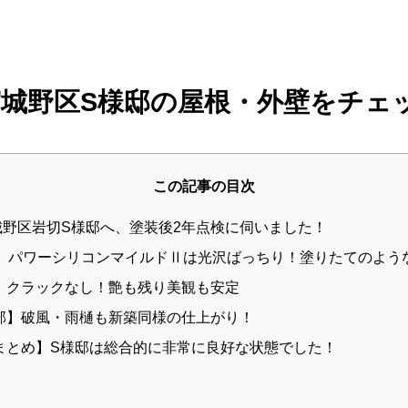
宮城野区S様邸の屋根・外壁をチェ
この記事の目次
野区岩切S様邸へ、塗装後2年点検に伺いました！
根】パワーシリコンマイルドⅡは光沢ばっちり！塗りたてのよう
壁】クラックなし！艶も残り美観も安定
帯部】破風・雨樋も新築同様の仕上がり！
体まとめ】S様邸は総合的に非常に良好な状態でした！