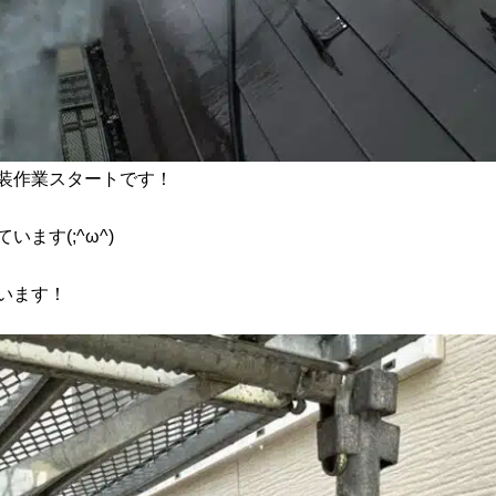
装作業スタートです！
ます(;^ω^)
います！