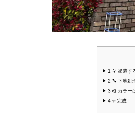
1
💡 塗装
2
🔧 下地
3
🎨 カラ
4
✨ 完成！