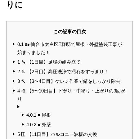
りに
この記事の目次
0.1
🏡 仙台市太白区T様邸で屋根・外壁塗装工事が
始まりました！
1
🔧 【1日目】足場の組み立て
2
🚿 【2日目】高圧洗浄で汚れをすっきり！
3
🔨 【3〜4日目】ケレン作業で錆をしっかり除去
4
🎨 【5〜10日目】下塗り・中塗り・上塗りの3回塗
り
4.0.1
■ 屋根
4.0.2
■ 外壁
5
🪟 【11日目】バルコニー波板の交換