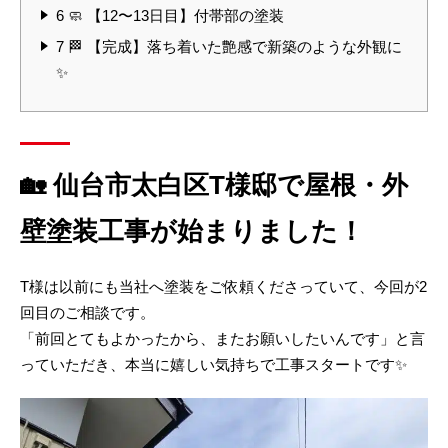
6
🧼 【12〜13日目】付帯部の塗装
7
🏁 【完成】落ち着いた艶感で新築のような外観に
✨
🏡
仙台市太白区T様邸で屋根・外
壁塗装工事が始まりました！
T様は以前にも当社へ塗装をご依頼くださっていて、今回が2
回目のご相談です。
「前回とてもよかったから、またお願いしたいんです」と言
っていただき、本当に嬉しい気持ちで工事スタートです✨