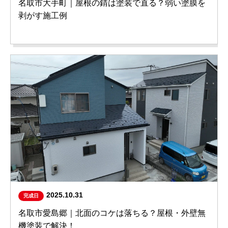
名取市大手町｜屋根の錆は塗装で直る？弱い塗膜を
剥がす施工例
2025.10.31
完成日
名取市愛島郷｜北面のコケは落ちる？屋根・外壁無
機塗装で解決！