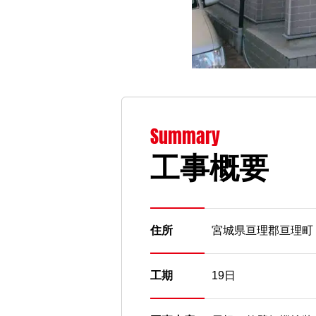
Summary
工事概要
住所
宮城県亘理郡亘理町
工期
19日