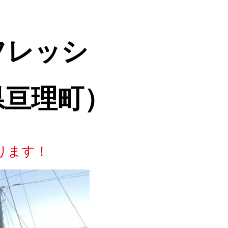
フレッシ
県亘理町）
ります！