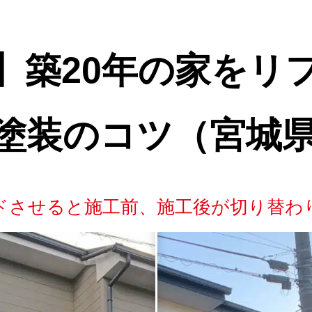
】築20年の家をリ
塗装のコツ（宮城
ドさせると
施工前、施工後が切り替わ