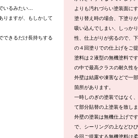
でいるみたい…
よりも汚れづらい塗装面に
ありますが、もしかして
塗り替え時の場合、下塗り
吸い込んでしまい、しっか
でできるだけ長持ちする
性、仕上がりが劣るので、
の４回塗りでの仕上げをご
塗料は２液型の無機塗料で
の中で最高クラスの耐久性
外壁は結露や凍害などで一
箇所があります。
一時しのぎの塗装ではなく
て部分貼替の上塗装を致し
外壁の塗装は無機仕上げで
で、シーリングの上などひ
今回ご提案する無機塗料は