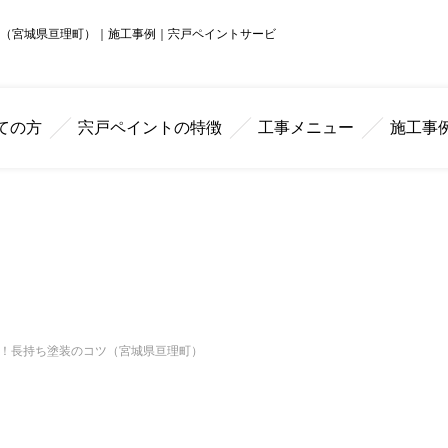
ツ（宮城県亘理町）｜施工事例｜宍戸ペイントサービ
ての方
宍戸ペイントの特徴
工事メニュー
施工事
ュ！長持ち塗装のコツ（宮城県亘理町）