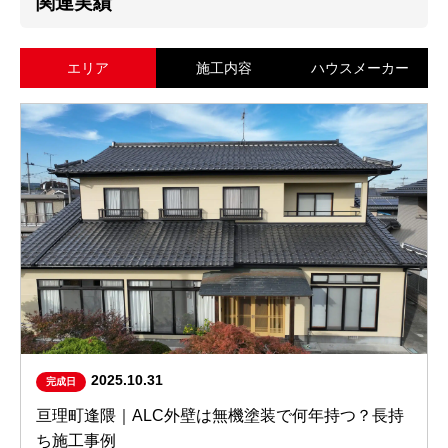
関連実績
エリア
施工内容
ハウスメーカー
2025.10.31
完成日
亘理町逢隈｜ALC外壁は無機塗装で何年持つ？長持
ち施工事例